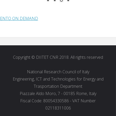
VENTO ON DEMAND
Copyright © DIITET CNR 2018. All rights reserved
National Research Council of Italy
Engineering, ICT and Technologies for Energy and
Trasportation Department
Piazzale Aldo Moro, 7 - 00185 Rome, Italy
Fiscal Code: 80054330586 - VAT Number
02118311006