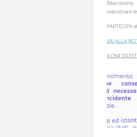
Bikeconomy e
selezionare le 
PARTECIPA al
VAI ALLA NO
Il CNR DIITET