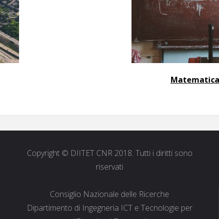
Matematica
Copyright © DIITET CNR 2018. Tutti i diritti sono
riservati
Consiglio Nazionale delle Ricerche
Dipartimento di Ingegneria ICT e Tecnologie per