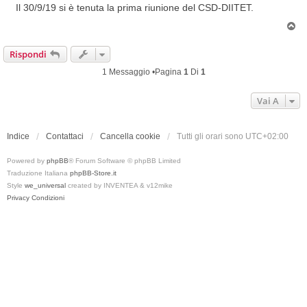
s
Il 30/9/19 si è tenuta la prima riunione del CSD-DIITET.
s
T
a
o
g
p
Rispondi
g
i
1 Messaggio •Pagina
1
Di
1
o
Vai A
Indice
Contattaci
Cancella cookie
Tutti gli orari sono
UTC+02:00
Powered by
phpBB
® Forum Software © phpBB Limited
Traduzione Italiana
phpBB-Store.it
Style
we_universal
created by INVENTEA & v12mike
Privacy
Condizioni