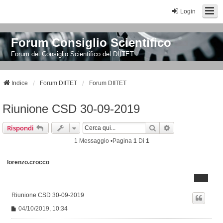
Login
Forum Consiglio Scientifico
Forum del Consiglio Scientifico del DIITET
Indice
Forum DIITET
Forum DIITET
Riunione CSD 30-09-2019
Cerca
Ricerca Avanzat
Rispondi
1 Messaggio •Pagina
1
Di
1
lorenzo.crocco
Riunione CSD 30-09-2019
M
04/10/2019, 10:34
e