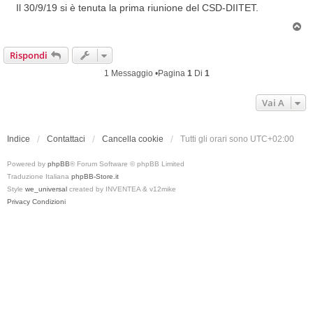
s
Il 30/9/19 si è tenuta la prima riunione del CSD-DIITET.
s
T
a
o
g
p
Rispondi
g
i
1 Messaggio •Pagina
1
Di
1
o
Vai A
Indice
Contattaci
Cancella cookie
Tutti gli orari sono
UTC+02:00
Powered by
phpBB
® Forum Software © phpBB Limited
Traduzione Italiana
phpBB-Store.it
Style
we_universal
created by INVENTEA & v12mike
Privacy
Condizioni