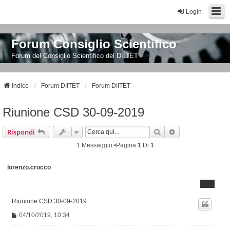
Login
Forum Consiglio Scientifico
Forum del Consiglio Scientifico del DIITET
Indice
Forum DIITET
Forum DIITET
Riunione CSD 30-09-2019
Cerca
Ricerca Avanzat
Rispondi
1 Messaggio •Pagina
1
Di
1
lorenzo.crocco
Riunione CSD 30-09-2019
M
04/10/2019, 10:34
e