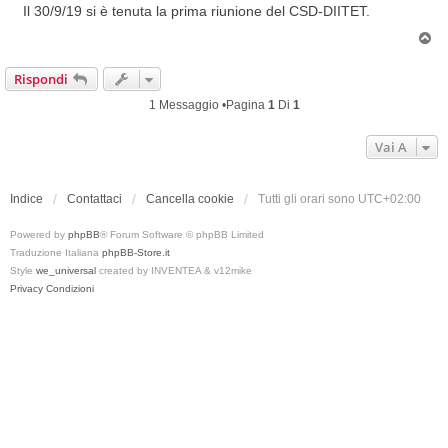
s
Il 30/9/19 si è tenuta la prima riunione del CSD-DIITET.
s
T
a
o
g
p
Rispondi
g
i
1 Messaggio •Pagina
1
Di
1
o
Vai A
Indice
Contattaci
Cancella cookie
Tutti gli orari sono
UTC+02:00
Powered by
phpBB
® Forum Software © phpBB Limited
Traduzione Italiana
phpBB-Store.it
Style
we_universal
created by INVENTEA & v12mike
Privacy
Condizioni