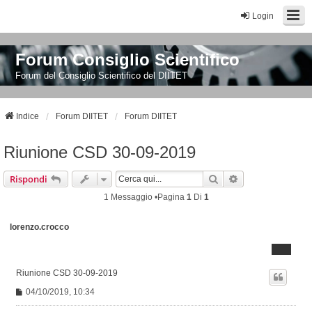
Login
Forum Consiglio Scientifico
Forum del Consiglio Scientifico del DIITET
Indice
Forum DIITET
Forum DIITET
Riunione CSD 30-09-2019
Cerca
Ricerca Avanzat
Rispondi
1 Messaggio •Pagina
1
Di
1
lorenzo.crocco
Riunione CSD 30-09-2019
M
04/10/2019, 10:34
e