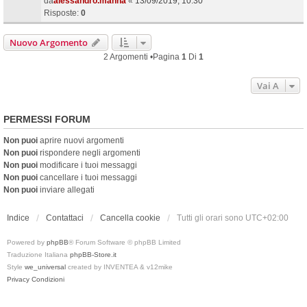
da
alessandro.manna
«
13/09/2019, 10:30
Risposte:
0
Nuovo Argomento
2 Argomenti •Pagina
1
Di
1
Vai A
PERMESSI FORUM
Non puoi
aprire nuovi argomenti
Non puoi
rispondere negli argomenti
Non puoi
modificare i tuoi messaggi
Non puoi
cancellare i tuoi messaggi
Non puoi
inviare allegati
Indice
Contattaci
Cancella cookie
Tutti gli orari sono
UTC+02:00
Powered by
phpBB
® Forum Software © phpBB Limited
Traduzione Italiana
phpBB-Store.it
Style
we_universal
created by INVENTEA & v12mike
Privacy
Condizioni