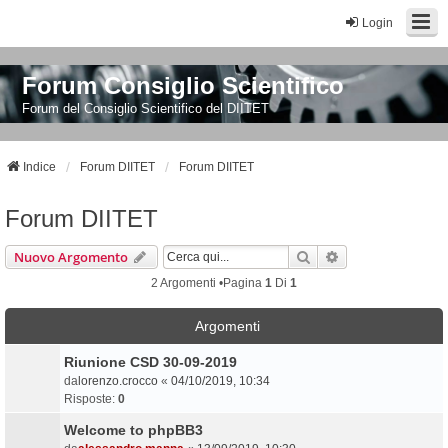
Login
Forum Consiglio Scientifico
Forum del Consiglio Scientifico del DIITET
Indice
Forum DIITET
Forum DIITET
Forum DIITET
Cerca
Ricerca Avanzata
Nuovo Argomento
2 Argomenti •Pagina
1
Di
1
Argomenti
Riunione CSD 30-09-2019
da
lorenzo.crocco
«
04/10/2019, 10:34
Risposte:
0
Welcome to phpBB3