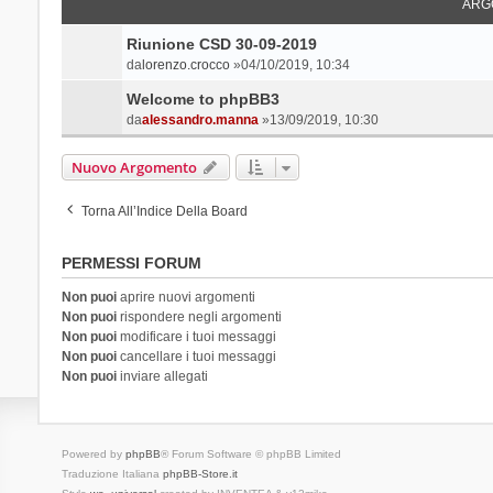
ARG
Riunione CSD 30-09-2019
da
lorenzo.crocco
»04/10/2019, 10:34
Welcome to phpBB3
da
alessandro.manna
»13/09/2019, 10:30
Nuovo Argomento
Torna All’Indice Della Board
PERMESSI FORUM
Non puoi
aprire nuovi argomenti
Non puoi
rispondere negli argomenti
Non puoi
modificare i tuoi messaggi
Non puoi
cancellare i tuoi messaggi
Non puoi
inviare allegati
Powered by
phpBB
® Forum Software © phpBB Limited
Traduzione Italiana
phpBB-Store.it