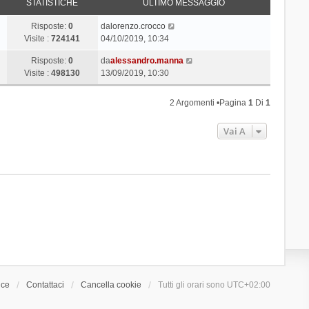
STATISTICHE
ULTIMO MESSAGGIO
Risposte:
0
da
lorenzo.crocco
Visite :
724141
04/10/2019, 10:34
Risposte:
0
da
alessandro.manna
Visite :
498130
13/09/2019, 10:30
2 Argomenti •Pagina
1
Di
1
Vai A
ice
Contattaci
Cancella cookie
Tutti gli orari sono
UTC+02:00