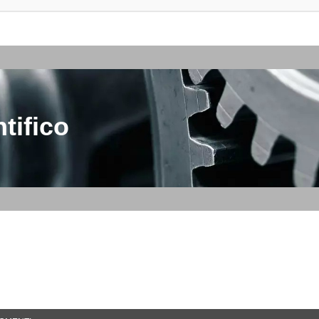
tifico
rca Avanzata