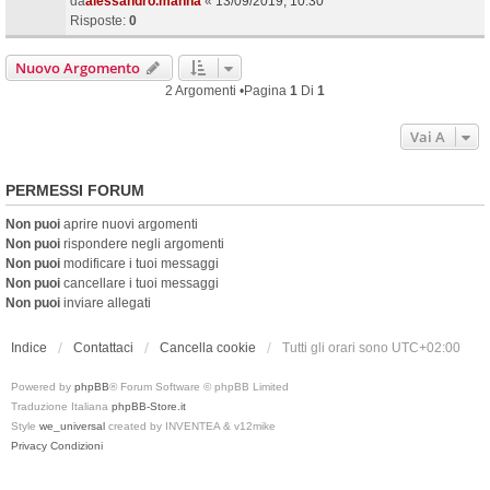
da
alessandro.manna
«
13/09/2019, 10:30
Risposte:
0
Nuovo Argomento
2 Argomenti •Pagina
1
Di
1
Vai A
PERMESSI FORUM
Non puoi
aprire nuovi argomenti
Non puoi
rispondere negli argomenti
Non puoi
modificare i tuoi messaggi
Non puoi
cancellare i tuoi messaggi
Non puoi
inviare allegati
Indice
Contattaci
Cancella cookie
Tutti gli orari sono
UTC+02:00
Powered by
phpBB
® Forum Software © phpBB Limited
Traduzione Italiana
phpBB-Store.it
Style
we_universal
created by INVENTEA & v12mike
Privacy
Condizioni