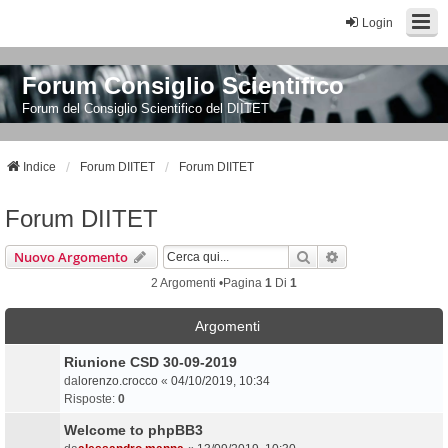
Login
Forum Consiglio Scientifico
Forum del Consiglio Scientifico del DIITET
Indice
Forum DIITET
Forum DIITET
Forum DIITET
Cerca
Ricerca Avanzata
Nuovo Argomento
2 Argomenti •Pagina
1
Di
1
Argomenti
Riunione CSD 30-09-2019
da
lorenzo.crocco
«
04/10/2019, 10:34
Risposte:
0
Welcome to phpBB3