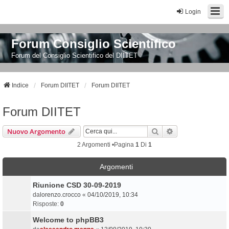
Login
Forum Consiglio Scientifico
Forum del Consiglio Scientifico del DIITET
Indice
Forum DIITET
Forum DIITET
Forum DIITET
Cerca
Ricerca Avanzata
Nuovo Argomento
2 Argomenti •Pagina
1
Di
1
Argomenti
Riunione CSD 30-09-2019
da
lorenzo.crocco
«
04/10/2019, 10:34
Risposte:
0
Welcome to phpBB3