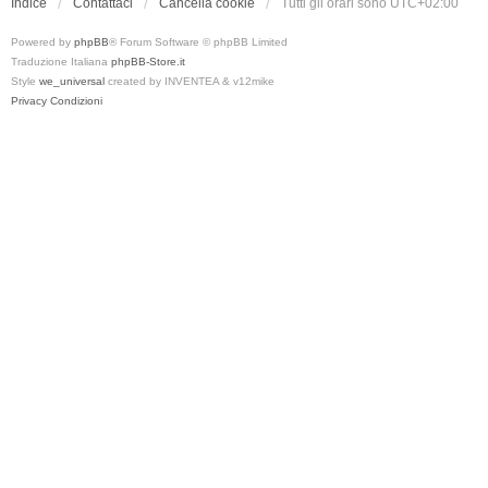
Indice
Contattaci
Cancella cookie
Tutti gli orari sono
UTC+02:00
Powered by
phpBB
® Forum Software © phpBB Limited
Traduzione Italiana
phpBB-Store.it
Style
we_universal
created by INVENTEA & v12mike
Privacy
Condizioni