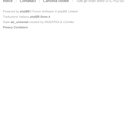
Indice
Contattaci
Cancella cookie
Tutti gli orari sono
UTC+02:00
Powered by
phpBB
® Forum Software © phpBB Limited
Traduzione Italiana
phpBB-Store.it
Style
we_universal
created by INVENTEA & v12mike
Privacy
Condizioni