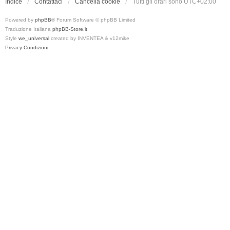
Indice
Contattaci
Cancella cookie
Tutti gli orari sono
UTC+02:00
Powered by
phpBB
® Forum Software © phpBB Limited
Traduzione Italiana
phpBB-Store.it
Style
we_universal
created by INVENTEA & v12mike
Privacy
Condizioni