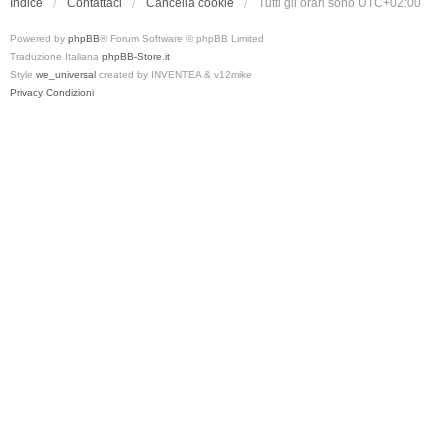
Indice
Contattaci
Cancella cookie
Tutti gli orari sono
UTC+02:00
Powered by
phpBB
® Forum Software © phpBB Limited
Traduzione Italiana
phpBB-Store.it
Style
we_universal
created by INVENTEA & v12mike
Privacy
Condizioni