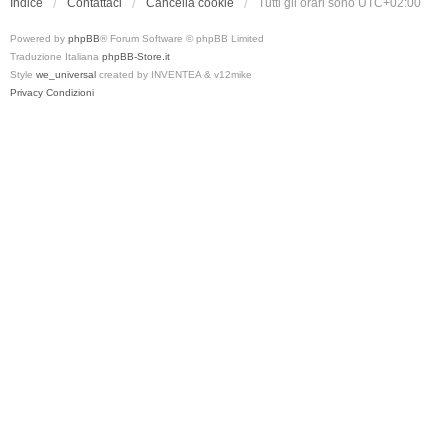
Indice
Contattaci
Cancella cookie
Tutti gli orari sono
UTC+02:00
Powered by
phpBB
® Forum Software © phpBB Limited
Traduzione Italiana
phpBB-Store.it
Style
we_universal
created by INVENTEA & v12mike
Privacy
Condizioni