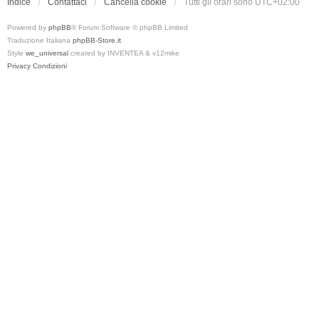
Indice
Contattaci
Cancella cookie
Tutti gli orari sono
UTC+02:00
Powered by
phpBB
® Forum Software © phpBB Limited
Traduzione Italiana
phpBB-Store.it
Style
we_universal
created by INVENTEA & v12mike
Privacy
Condizioni