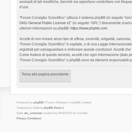
avvisarti di tali modifiche, benché sia opportuno controllare con frequ
d’uso.
“Forum Consiglio Scientifico” utilizza il sistema phpBB (in seguito “l
GNU General Public License v2
” (in seguito “GPL”) liberamente scari
ulteriori informazioni su phpBB:
https://www.phpbb.com
.
Accetti di non inviare alcun tipo di offesa, oscenità, volgarità, calunn
“Forum Consiglio Scientifico” è ospitato, o di una Legge internazionale. 
registrati per salvaguardare e rinforzare queste condizioni. Accetti che
Come fruitore di questo servizio, accetti che ogni informazione (dato
“Forum Consiglio Scientifico” o phpBB sono da ritenersi responsabili 
Torna alla pagina precedente
Powered by
phpBB
® Forum Software © phpBB Limited
Traduzione Italiana
phpBB-Store.it
Style
we_universal
created by INVENTEA & v12mike
Privacy
Condizioni