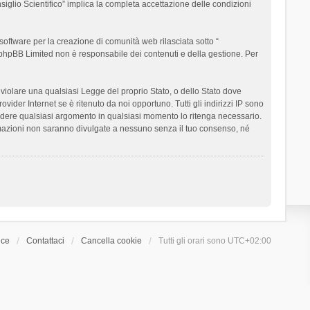
siglio Scientifico” implica la completa accettazione delle condizioni
oftware per la creazione di comunità web rilasciata sotto “
t; phpBB Limited non è responsabile dei contenuti e della gestione. Per
ò violare una qualsiasi Legge del proprio Stato, o dello Stato dove
ider Internet se è ritenuto da noi opportuno. Tutti gli indirizzi IP sono
chiudere qualsiasi argomento in qualsiasi momento lo ritenga necessario.
ormazioni non saranno divulgate a nessuno senza il tuo consenso, né
ice
Contattaci
Cancella cookie
Tutti gli orari sono
UTC+02:00