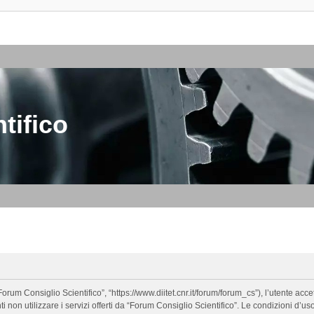
tifico
orum Consiglio Scientifico”, “https://www.diitet.cnr.it/forum/forum_cs”), l’utente ac
nti non utilizzare i servizi offerti da “Forum Consiglio Scientifico”. Le condizion