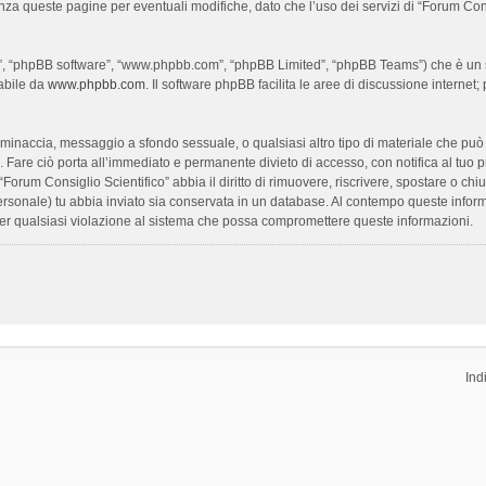
enza queste pagine per eventuali modifiche, dato che l’uso dei servizi di “Forum Con
oro”, “phpBB software”, “www.phpbb.com”, “phpBB Limited”, “phpBB Teams”) che è un s
cabile da
www.phpbb.com
. Il software phpBB facilita le aree di discussione interne
ia, minaccia, messaggio a sfondo sessuale, o qualsiasi altro tipo di materiale che pu
Fare ciò porta all’immediato e permanente divieto di accesso, con notifica al tuo prov
 “Forum Consiglio Scientifico” abbia il diritto di rimuovere, riscrivere, spostare o 
 personale) tu abbia inviato sia conservata in un database. Al contempo queste inf
per qualsiasi violazione al sistema che possa compromettere queste informazioni.
Ind