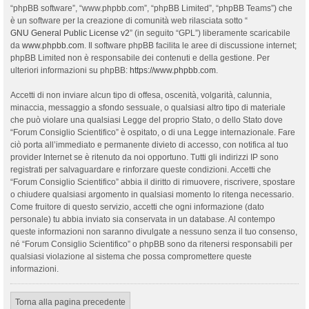
“phpBB software”, “www.phpbb.com”, “phpBB Limited”, “phpBB Teams”) che
è un software per la creazione di comunità web rilasciata sotto “
GNU General Public License v2
” (in seguito “GPL”) liberamente scaricabile
da
www.phpbb.com
. Il software phpBB facilita le aree di discussione internet;
phpBB Limited non è responsabile dei contenuti e della gestione. Per
ulteriori informazioni su phpBB:
https://www.phpbb.com
.
Accetti di non inviare alcun tipo di offesa, oscenità, volgarità, calunnia,
minaccia, messaggio a sfondo sessuale, o qualsiasi altro tipo di materiale
che può violare una qualsiasi Legge del proprio Stato, o dello Stato dove
“Forum Consiglio Scientifico” è ospitato, o di una Legge internazionale. Fare
ciò porta all’immediato e permanente divieto di accesso, con notifica al tuo
provider Internet se è ritenuto da noi opportuno. Tutti gli indirizzi IP sono
registrati per salvaguardare e rinforzare queste condizioni. Accetti che
“Forum Consiglio Scientifico” abbia il diritto di rimuovere, riscrivere, spostare
o chiudere qualsiasi argomento in qualsiasi momento lo ritenga necessario.
Come fruitore di questo servizio, accetti che ogni informazione (dato
personale) tu abbia inviato sia conservata in un database. Al contempo
queste informazioni non saranno divulgate a nessuno senza il tuo consenso,
né “Forum Consiglio Scientifico” o phpBB sono da ritenersi responsabili per
qualsiasi violazione al sistema che possa compromettere queste
informazioni.
Torna alla pagina precedente