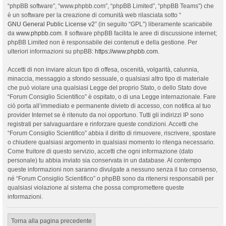
“phpBB software”, “www.phpbb.com”, “phpBB Limited”, “phpBB Teams”) che
è un software per la creazione di comunità web rilasciata sotto “
GNU General Public License v2
” (in seguito “GPL”) liberamente scaricabile
da
www.phpbb.com
. Il software phpBB facilita le aree di discussione internet;
phpBB Limited non è responsabile dei contenuti e della gestione. Per
ulteriori informazioni su phpBB:
https://www.phpbb.com
.
Accetti di non inviare alcun tipo di offesa, oscenità, volgarità, calunnia,
minaccia, messaggio a sfondo sessuale, o qualsiasi altro tipo di materiale
che può violare una qualsiasi Legge del proprio Stato, o dello Stato dove
“Forum Consiglio Scientifico” è ospitato, o di una Legge internazionale. Fare
ciò porta all’immediato e permanente divieto di accesso, con notifica al tuo
provider Internet se è ritenuto da noi opportuno. Tutti gli indirizzi IP sono
registrati per salvaguardare e rinforzare queste condizioni. Accetti che
“Forum Consiglio Scientifico” abbia il diritto di rimuovere, riscrivere, spostare
o chiudere qualsiasi argomento in qualsiasi momento lo ritenga necessario.
Come fruitore di questo servizio, accetti che ogni informazione (dato
personale) tu abbia inviato sia conservata in un database. Al contempo
queste informazioni non saranno divulgate a nessuno senza il tuo consenso,
né “Forum Consiglio Scientifico” o phpBB sono da ritenersi responsabili per
qualsiasi violazione al sistema che possa compromettere queste
informazioni.
Torna alla pagina precedente