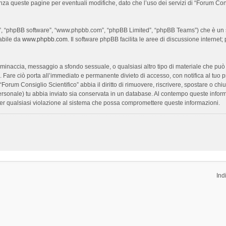
enza queste pagine per eventuali modifiche, dato che l’uso dei servizi di “Forum Con
oro”, “phpBB software”, “www.phpbb.com”, “phpBB Limited”, “phpBB Teams”) che è un s
cabile da
www.phpbb.com
. Il software phpBB facilita le aree di discussione interne
ia, minaccia, messaggio a sfondo sessuale, o qualsiasi altro tipo di materiale che pu
Fare ciò porta all’immediato e permanente divieto di accesso, con notifica al tuo prov
 “Forum Consiglio Scientifico” abbia il diritto di rimuovere, riscrivere, spostare o 
 personale) tu abbia inviato sia conservata in un database. Al contempo queste inf
per qualsiasi violazione al sistema che possa compromettere queste informazioni.
Ind