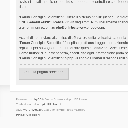
avvisarti di tali modifiche, benché sia opportuno controllare con frequ
d’uso.
“Forum Consiglio Scientifico” utilizza il sistema phpBB (in seguito “l
GNU General Public License v2
” (in seguito “GPL”) liberamente scari
ulteriori informazioni su phpBB:
https://www.phpbb.com
.
Accetti di non inviare alcun tipo di offesa, oscenità, volgarità, calunn
“Forum Consiglio Scientifico” è ospitato, o di una Legge internazionale. 
registrati per salvaguardare e rinforzare queste condizioni. Accetti che
Come fruitore di questo servizio, accetti che ogni informazione (dato
“Forum Consiglio Scientifico” o phpBB sono da ritenersi responsabili 
Torna alla pagina precedente
Powered by
phpBB
® Forum Software © phpBB Limited
Traduzione Italiana
phpBB-Store.it
Style
we_universal
created by INVENTEA & v12mike
Privacy
Condizioni