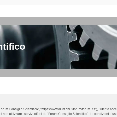
tifico
orum Consiglio Scientifico”, “https://www.diitet.cnr.it/forum/forum_cs”), l’utente ac
nti non utilizzare i servizi offerti da “Forum Consiglio Scientifico”. Le condizion