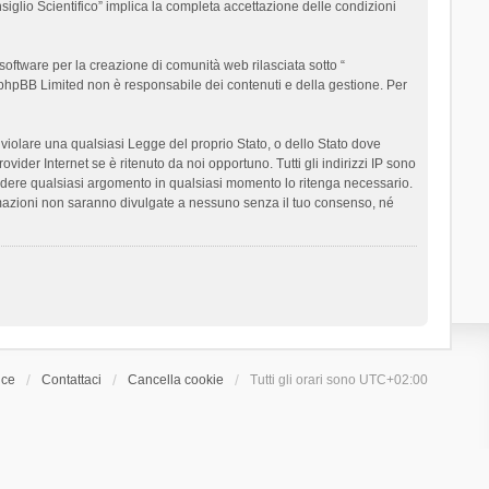
siglio Scientifico” implica la completa accettazione delle condizioni
oftware per la creazione di comunità web rilasciata sotto “
t; phpBB Limited non è responsabile dei contenuti e della gestione. Per
ò violare una qualsiasi Legge del proprio Stato, o dello Stato dove
ider Internet se è ritenuto da noi opportuno. Tutti gli indirizzi IP sono
chiudere qualsiasi argomento in qualsiasi momento lo ritenga necessario.
ormazioni non saranno divulgate a nessuno senza il tuo consenso, né
ice
Contattaci
Cancella cookie
Tutti gli orari sono
UTC+02:00