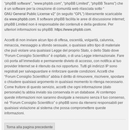
“phpBB software”, “www.phpbb.com”, “phpBB Limited”, “phpBB Teams”) che
è un software per la creazione di comunità web rilasciata sotto “
GNU General Public License v2
” (in seguito “GPL”) liberamente scaricabile
da
www.phpbb.com
. Il software phpBB facilita le aree di discussione internet;
phpBB Limited non è responsabile dei contenuti e della gestione. Per
ulteriori informazioni su phpBB:
https://www.phpbb.com
.
Accetti di non inviare alcun tipo di offesa, oscenità, volgarità, calunnia,
minaccia, messaggio a sfondo sessuale, o qualsiasi altro tipo di materiale
che può violare una qualsiasi Legge del proprio Stato, o dello Stato dove
“Forum Consiglio Scientifico” è ospitato, o di una Legge internazionale. Fare
ciò porta all’immediato e permanente divieto di accesso, con notifica al tuo
provider Internet se è ritenuto da noi opportuno. Tutti gli indirizzi IP sono
registrati per salvaguardare e rinforzare queste condizioni. Accetti che
“Forum Consiglio Scientifico” abbia il diritto di rimuovere, riscrivere, spostare
o chiudere qualsiasi argomento in qualsiasi momento lo ritenga necessario.
Come fruitore di questo servizio, accetti che ogni informazione (dato
personale) tu abbia inviato sia conservata in un database. Al contempo
queste informazioni non saranno divulgate a nessuno senza il tuo consenso,
né “Forum Consiglio Scientifico” o phpBB sono da ritenersi responsabili per
qualsiasi violazione al sistema che possa compromettere queste
informazioni.
Torna alla pagina precedente