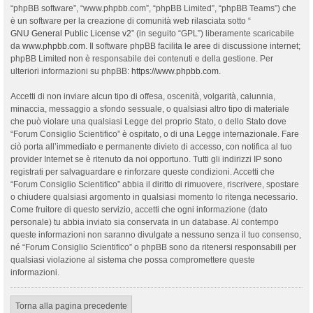
“phpBB software”, “www.phpbb.com”, “phpBB Limited”, “phpBB Teams”) che
è un software per la creazione di comunità web rilasciata sotto “
GNU General Public License v2
” (in seguito “GPL”) liberamente scaricabile
da
www.phpbb.com
. Il software phpBB facilita le aree di discussione internet;
phpBB Limited non è responsabile dei contenuti e della gestione. Per
ulteriori informazioni su phpBB:
https://www.phpbb.com
.
Accetti di non inviare alcun tipo di offesa, oscenità, volgarità, calunnia,
minaccia, messaggio a sfondo sessuale, o qualsiasi altro tipo di materiale
che può violare una qualsiasi Legge del proprio Stato, o dello Stato dove
“Forum Consiglio Scientifico” è ospitato, o di una Legge internazionale. Fare
ciò porta all’immediato e permanente divieto di accesso, con notifica al tuo
provider Internet se è ritenuto da noi opportuno. Tutti gli indirizzi IP sono
registrati per salvaguardare e rinforzare queste condizioni. Accetti che
“Forum Consiglio Scientifico” abbia il diritto di rimuovere, riscrivere, spostare
o chiudere qualsiasi argomento in qualsiasi momento lo ritenga necessario.
Come fruitore di questo servizio, accetti che ogni informazione (dato
personale) tu abbia inviato sia conservata in un database. Al contempo
queste informazioni non saranno divulgate a nessuno senza il tuo consenso,
né “Forum Consiglio Scientifico” o phpBB sono da ritenersi responsabili per
qualsiasi violazione al sistema che possa compromettere queste
informazioni.
Torna alla pagina precedente