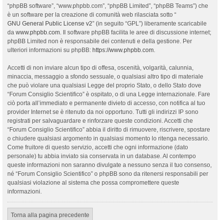
“phpBB software”, “www.phpbb.com”, “phpBB Limited”, “phpBB Teams”) che
è un software per la creazione di comunità web rilasciata sotto “
GNU General Public License v2
” (in seguito “GPL”) liberamente scaricabile
da
www.phpbb.com
. Il software phpBB facilita le aree di discussione internet;
phpBB Limited non è responsabile dei contenuti e della gestione. Per
ulteriori informazioni su phpBB:
https://www.phpbb.com
.
Accetti di non inviare alcun tipo di offesa, oscenità, volgarità, calunnia,
minaccia, messaggio a sfondo sessuale, o qualsiasi altro tipo di materiale
che può violare una qualsiasi Legge del proprio Stato, o dello Stato dove
“Forum Consiglio Scientifico” è ospitato, o di una Legge internazionale. Fare
ciò porta all’immediato e permanente divieto di accesso, con notifica al tuo
provider Internet se è ritenuto da noi opportuno. Tutti gli indirizzi IP sono
registrati per salvaguardare e rinforzare queste condizioni. Accetti che
“Forum Consiglio Scientifico” abbia il diritto di rimuovere, riscrivere, spostare
o chiudere qualsiasi argomento in qualsiasi momento lo ritenga necessario.
Come fruitore di questo servizio, accetti che ogni informazione (dato
personale) tu abbia inviato sia conservata in un database. Al contempo
queste informazioni non saranno divulgate a nessuno senza il tuo consenso,
né “Forum Consiglio Scientifico” o phpBB sono da ritenersi responsabili per
qualsiasi violazione al sistema che possa compromettere queste
informazioni.
Torna alla pagina precedente