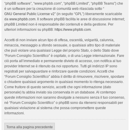
“phpBB software”, “www.phpbb.com”, “phpBB Limited”, “phpBB Teams”) che
è un software per la creazione di comunità web rilasciata sotto “
GNU General Public License v2
” (in seguito “GPL”) liberamente scaricabile
da
www.phpbb.com
. Il software phpBB facilita le aree di discussione internet;
phpBB Limited non è responsabile dei contenuti e della gestione. Per
ulteriori informazioni su phpBB:
https://www.phpbb.com
.
Accetti di non inviare alcun tipo di offesa, oscenità, volgarità, calunnia,
minaccia, messaggio a sfondo sessuale, o qualsiasi altro tipo di materiale
che può violare una qualsiasi Legge del proprio Stato, o dello Stato dove
“Forum Consiglio Scientifico” è ospitato, o di una Legge internazionale. Fare
ciò porta all’immediato e permanente divieto di accesso, con notifica al tuo
provider Internet se è ritenuto da noi opportuno. Tutti gli indirizzi IP sono
registrati per salvaguardare e rinforzare queste condizioni. Accetti che
“Forum Consiglio Scientifico” abbia il diritto di rimuovere, riscrivere, spostare
o chiudere qualsiasi argomento in qualsiasi momento lo ritenga necessario.
Come fruitore di questo servizio, accetti che ogni informazione (dato
personale) tu abbia inviato sia conservata in un database. Al contempo
queste informazioni non saranno divulgate a nessuno senza il tuo consenso,
né “Forum Consiglio Scientifico” o phpBB sono da ritenersi responsabili per
qualsiasi violazione al sistema che possa compromettere queste
informazioni.
Torna alla pagina precedente