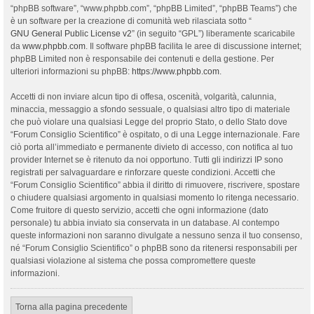
“phpBB software”, “www.phpbb.com”, “phpBB Limited”, “phpBB Teams”) che
è un software per la creazione di comunità web rilasciata sotto “
GNU General Public License v2
” (in seguito “GPL”) liberamente scaricabile
da
www.phpbb.com
. Il software phpBB facilita le aree di discussione internet;
phpBB Limited non è responsabile dei contenuti e della gestione. Per
ulteriori informazioni su phpBB:
https://www.phpbb.com
.
Accetti di non inviare alcun tipo di offesa, oscenità, volgarità, calunnia,
minaccia, messaggio a sfondo sessuale, o qualsiasi altro tipo di materiale
che può violare una qualsiasi Legge del proprio Stato, o dello Stato dove
“Forum Consiglio Scientifico” è ospitato, o di una Legge internazionale. Fare
ciò porta all’immediato e permanente divieto di accesso, con notifica al tuo
provider Internet se è ritenuto da noi opportuno. Tutti gli indirizzi IP sono
registrati per salvaguardare e rinforzare queste condizioni. Accetti che
“Forum Consiglio Scientifico” abbia il diritto di rimuovere, riscrivere, spostare
o chiudere qualsiasi argomento in qualsiasi momento lo ritenga necessario.
Come fruitore di questo servizio, accetti che ogni informazione (dato
personale) tu abbia inviato sia conservata in un database. Al contempo
queste informazioni non saranno divulgate a nessuno senza il tuo consenso,
né “Forum Consiglio Scientifico” o phpBB sono da ritenersi responsabili per
qualsiasi violazione al sistema che possa compromettere queste
informazioni.
Torna alla pagina precedente