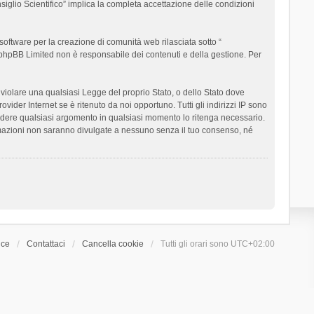
siglio Scientifico” implica la completa accettazione delle condizioni
oftware per la creazione di comunità web rilasciata sotto “
t; phpBB Limited non è responsabile dei contenuti e della gestione. Per
ò violare una qualsiasi Legge del proprio Stato, o dello Stato dove
ider Internet se è ritenuto da noi opportuno. Tutti gli indirizzi IP sono
chiudere qualsiasi argomento in qualsiasi momento lo ritenga necessario.
ormazioni non saranno divulgate a nessuno senza il tuo consenso, né
ice
Contattaci
Cancella cookie
Tutti gli orari sono
UTC+02:00