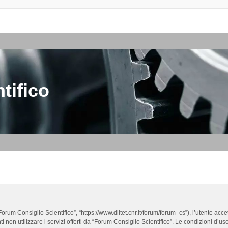
tifico
orum Consiglio Scientifico”, “https://www.diitet.cnr.it/forum/forum_cs”), l’utente ac
nti non utilizzare i servizi offerti da “Forum Consiglio Scientifico”. Le condizion