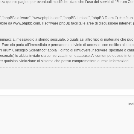
enza queste pagine per eventuali modifiche, dato che l’uso dei servizi di “Forum Con
oro”, “phpBB software”, “www.phpbb.com”, “phpBB Limited”, “phpBB Teams”) che è un s
cabile da
www.phpbb.com
. Il software phpBB facilita le aree di discussione interne
ia, minaccia, messaggio a sfondo sessuale, o qualsiasi altro tipo di materiale che pu
Fare ciò porta all’immediato e permanente divieto di accesso, con notifica al tuo prov
 “Forum Consiglio Scientifico” abbia il diritto di rimuovere, riscrivere, spostare o 
 personale) tu abbia inviato sia conservata in un database. Al contempo queste inf
per qualsiasi violazione al sistema che possa compromettere queste informazioni.
Ind