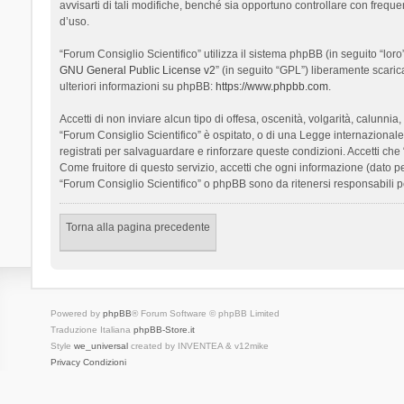
avvisarti di tali modifiche, benché sia opportuno controllare con frequ
d’uso.
“Forum Consiglio Scientifico” utilizza il sistema phpBB (in seguito “l
GNU General Public License v2
” (in seguito “GPL”) liberamente scari
ulteriori informazioni su phpBB:
https://www.phpbb.com
.
Accetti di non inviare alcun tipo di offesa, oscenità, volgarità, calunn
“Forum Consiglio Scientifico” è ospitato, o di una Legge internazionale. 
registrati per salvaguardare e rinforzare queste condizioni. Accetti che
Come fruitore di questo servizio, accetti che ogni informazione (dato
“Forum Consiglio Scientifico” o phpBB sono da ritenersi responsabili 
Torna alla pagina precedente
Powered by
phpBB
® Forum Software © phpBB Limited
Traduzione Italiana
phpBB-Store.it
Style
we_universal
created by INVENTEA & v12mike
Privacy
Condizioni