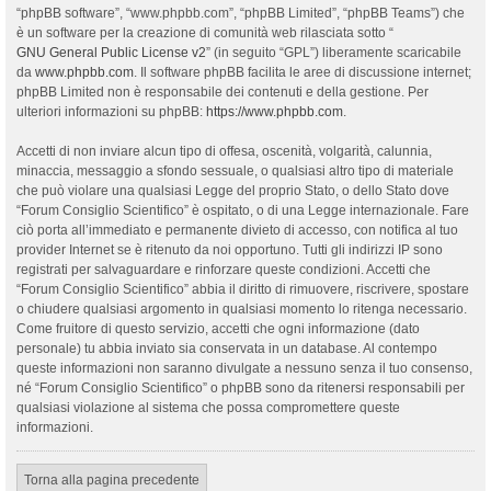
“phpBB software”, “www.phpbb.com”, “phpBB Limited”, “phpBB Teams”) che
è un software per la creazione di comunità web rilasciata sotto “
GNU General Public License v2
” (in seguito “GPL”) liberamente scaricabile
da
www.phpbb.com
. Il software phpBB facilita le aree di discussione internet;
phpBB Limited non è responsabile dei contenuti e della gestione. Per
ulteriori informazioni su phpBB:
https://www.phpbb.com
.
Accetti di non inviare alcun tipo di offesa, oscenità, volgarità, calunnia,
minaccia, messaggio a sfondo sessuale, o qualsiasi altro tipo di materiale
che può violare una qualsiasi Legge del proprio Stato, o dello Stato dove
“Forum Consiglio Scientifico” è ospitato, o di una Legge internazionale. Fare
ciò porta all’immediato e permanente divieto di accesso, con notifica al tuo
provider Internet se è ritenuto da noi opportuno. Tutti gli indirizzi IP sono
registrati per salvaguardare e rinforzare queste condizioni. Accetti che
“Forum Consiglio Scientifico” abbia il diritto di rimuovere, riscrivere, spostare
o chiudere qualsiasi argomento in qualsiasi momento lo ritenga necessario.
Come fruitore di questo servizio, accetti che ogni informazione (dato
personale) tu abbia inviato sia conservata in un database. Al contempo
queste informazioni non saranno divulgate a nessuno senza il tuo consenso,
né “Forum Consiglio Scientifico” o phpBB sono da ritenersi responsabili per
qualsiasi violazione al sistema che possa compromettere queste
informazioni.
Torna alla pagina precedente