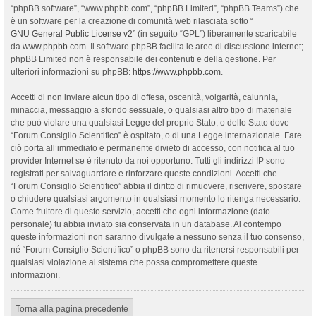
“phpBB software”, “www.phpbb.com”, “phpBB Limited”, “phpBB Teams”) che
è un software per la creazione di comunità web rilasciata sotto “
GNU General Public License v2
” (in seguito “GPL”) liberamente scaricabile
da
www.phpbb.com
. Il software phpBB facilita le aree di discussione internet;
phpBB Limited non è responsabile dei contenuti e della gestione. Per
ulteriori informazioni su phpBB:
https://www.phpbb.com
.
Accetti di non inviare alcun tipo di offesa, oscenità, volgarità, calunnia,
minaccia, messaggio a sfondo sessuale, o qualsiasi altro tipo di materiale
che può violare una qualsiasi Legge del proprio Stato, o dello Stato dove
“Forum Consiglio Scientifico” è ospitato, o di una Legge internazionale. Fare
ciò porta all’immediato e permanente divieto di accesso, con notifica al tuo
provider Internet se è ritenuto da noi opportuno. Tutti gli indirizzi IP sono
registrati per salvaguardare e rinforzare queste condizioni. Accetti che
“Forum Consiglio Scientifico” abbia il diritto di rimuovere, riscrivere, spostare
o chiudere qualsiasi argomento in qualsiasi momento lo ritenga necessario.
Come fruitore di questo servizio, accetti che ogni informazione (dato
personale) tu abbia inviato sia conservata in un database. Al contempo
queste informazioni non saranno divulgate a nessuno senza il tuo consenso,
né “Forum Consiglio Scientifico” o phpBB sono da ritenersi responsabili per
qualsiasi violazione al sistema che possa compromettere queste
informazioni.
Torna alla pagina precedente