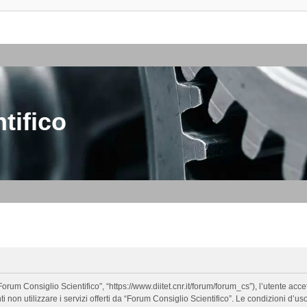
tifico
orum Consiglio Scientifico”, “https://www.diitet.cnr.it/forum/forum_cs”), l’utente ac
nti non utilizzare i servizi offerti da “Forum Consiglio Scientifico”. Le condizion