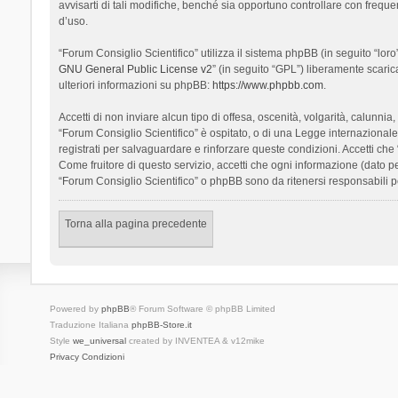
avvisarti di tali modifiche, benché sia opportuno controllare con frequ
d’uso.
“Forum Consiglio Scientifico” utilizza il sistema phpBB (in seguito “l
GNU General Public License v2
” (in seguito “GPL”) liberamente scari
ulteriori informazioni su phpBB:
https://www.phpbb.com
.
Accetti di non inviare alcun tipo di offesa, oscenità, volgarità, calunn
“Forum Consiglio Scientifico” è ospitato, o di una Legge internazionale. 
registrati per salvaguardare e rinforzare queste condizioni. Accetti che
Come fruitore di questo servizio, accetti che ogni informazione (dato
“Forum Consiglio Scientifico” o phpBB sono da ritenersi responsabili 
Torna alla pagina precedente
Powered by
phpBB
® Forum Software © phpBB Limited
Traduzione Italiana
phpBB-Store.it
Style
we_universal
created by INVENTEA & v12mike
Privacy
Condizioni