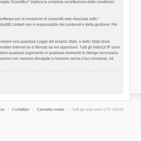
siglio Scientifico” implica la completa accettazione delle condizioni
oftware per la creazione di comunità web rilasciata sotto “
t; phpBB Limited non è responsabile dei contenuti e della gestione. Per
ò violare una qualsiasi Legge del proprio Stato, o dello Stato dove
ider Internet se è ritenuto da noi opportuno. Tutti gli indirizzi IP sono
chiudere qualsiasi argomento in qualsiasi momento lo ritenga necessario.
ormazioni non saranno divulgate a nessuno senza il tuo consenso, né
ice
Contattaci
Cancella cookie
Tutti gli orari sono
UTC+02:00