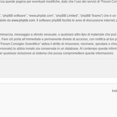
enza queste pagine per eventuali modifiche, dato che l’uso dei servizi di “Forum Con
oro”, “phpBB software”, “www.phpbb.com”, “phpBB Limited”, “phpBB Teams”) che è un s
cabile da
www.phpbb.com
. Il software phpBB facilita le aree di discussione interne
ia, minaccia, messaggio a sfondo sessuale, o qualsiasi altro tipo di materiale che pu
Fare ciò porta all’immediato e permanente divieto di accesso, con notifica al tuo prov
 “Forum Consiglio Scientifico” abbia il diritto di rimuovere, riscrivere, spostare o 
 personale) tu abbia inviato sia conservata in un database. Al contempo queste inf
per qualsiasi violazione al sistema che possa compromettere queste informazioni.
Ind