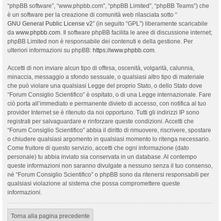
“phpBB software”, “www.phpbb.com”, “phpBB Limited”, “phpBB Teams”) che
è un software per la creazione di comunità web rilasciata sotto “
GNU General Public License v2
” (in seguito “GPL”) liberamente scaricabile
da
www.phpbb.com
. Il software phpBB facilita le aree di discussione internet;
phpBB Limited non è responsabile dei contenuti e della gestione. Per
ulteriori informazioni su phpBB:
https://www.phpbb.com
.
Accetti di non inviare alcun tipo di offesa, oscenità, volgarità, calunnia,
minaccia, messaggio a sfondo sessuale, o qualsiasi altro tipo di materiale
che può violare una qualsiasi Legge del proprio Stato, o dello Stato dove
“Forum Consiglio Scientifico” è ospitato, o di una Legge internazionale. Fare
ciò porta all’immediato e permanente divieto di accesso, con notifica al tuo
provider Internet se è ritenuto da noi opportuno. Tutti gli indirizzi IP sono
registrati per salvaguardare e rinforzare queste condizioni. Accetti che
“Forum Consiglio Scientifico” abbia il diritto di rimuovere, riscrivere, spostare
o chiudere qualsiasi argomento in qualsiasi momento lo ritenga necessario.
Come fruitore di questo servizio, accetti che ogni informazione (dato
personale) tu abbia inviato sia conservata in un database. Al contempo
queste informazioni non saranno divulgate a nessuno senza il tuo consenso,
né “Forum Consiglio Scientifico” o phpBB sono da ritenersi responsabili per
qualsiasi violazione al sistema che possa compromettere queste
informazioni.
Torna alla pagina precedente