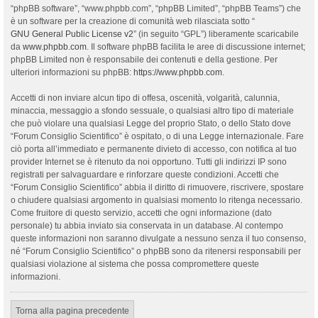
“phpBB software”, “www.phpbb.com”, “phpBB Limited”, “phpBB Teams”) che
è un software per la creazione di comunità web rilasciata sotto “
GNU General Public License v2
” (in seguito “GPL”) liberamente scaricabile
da
www.phpbb.com
. Il software phpBB facilita le aree di discussione internet;
phpBB Limited non è responsabile dei contenuti e della gestione. Per
ulteriori informazioni su phpBB:
https://www.phpbb.com
.
Accetti di non inviare alcun tipo di offesa, oscenità, volgarità, calunnia,
minaccia, messaggio a sfondo sessuale, o qualsiasi altro tipo di materiale
che può violare una qualsiasi Legge del proprio Stato, o dello Stato dove
“Forum Consiglio Scientifico” è ospitato, o di una Legge internazionale. Fare
ciò porta all’immediato e permanente divieto di accesso, con notifica al tuo
provider Internet se è ritenuto da noi opportuno. Tutti gli indirizzi IP sono
registrati per salvaguardare e rinforzare queste condizioni. Accetti che
“Forum Consiglio Scientifico” abbia il diritto di rimuovere, riscrivere, spostare
o chiudere qualsiasi argomento in qualsiasi momento lo ritenga necessario.
Come fruitore di questo servizio, accetti che ogni informazione (dato
personale) tu abbia inviato sia conservata in un database. Al contempo
queste informazioni non saranno divulgate a nessuno senza il tuo consenso,
né “Forum Consiglio Scientifico” o phpBB sono da ritenersi responsabili per
qualsiasi violazione al sistema che possa compromettere queste
informazioni.
Torna alla pagina precedente