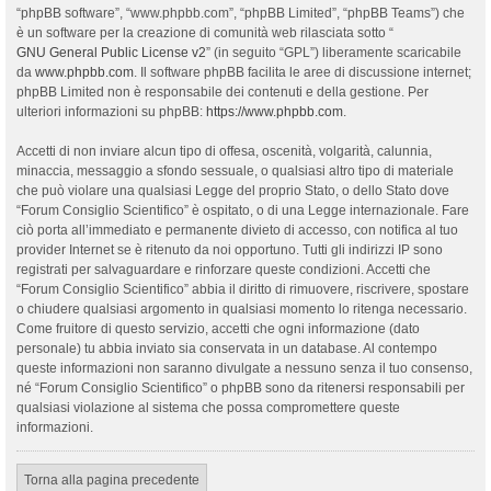
“phpBB software”, “www.phpbb.com”, “phpBB Limited”, “phpBB Teams”) che
è un software per la creazione di comunità web rilasciata sotto “
GNU General Public License v2
” (in seguito “GPL”) liberamente scaricabile
da
www.phpbb.com
. Il software phpBB facilita le aree di discussione internet;
phpBB Limited non è responsabile dei contenuti e della gestione. Per
ulteriori informazioni su phpBB:
https://www.phpbb.com
.
Accetti di non inviare alcun tipo di offesa, oscenità, volgarità, calunnia,
minaccia, messaggio a sfondo sessuale, o qualsiasi altro tipo di materiale
che può violare una qualsiasi Legge del proprio Stato, o dello Stato dove
“Forum Consiglio Scientifico” è ospitato, o di una Legge internazionale. Fare
ciò porta all’immediato e permanente divieto di accesso, con notifica al tuo
provider Internet se è ritenuto da noi opportuno. Tutti gli indirizzi IP sono
registrati per salvaguardare e rinforzare queste condizioni. Accetti che
“Forum Consiglio Scientifico” abbia il diritto di rimuovere, riscrivere, spostare
o chiudere qualsiasi argomento in qualsiasi momento lo ritenga necessario.
Come fruitore di questo servizio, accetti che ogni informazione (dato
personale) tu abbia inviato sia conservata in un database. Al contempo
queste informazioni non saranno divulgate a nessuno senza il tuo consenso,
né “Forum Consiglio Scientifico” o phpBB sono da ritenersi responsabili per
qualsiasi violazione al sistema che possa compromettere queste
informazioni.
Torna alla pagina precedente