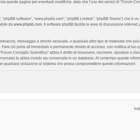
enza queste pagine per eventuali modifiche, dato che l’uso dei servizi di “Forum Con
oro”, “phpBB software”, “www.phpbb.com”, “phpBB Limited”, “phpBB Teams”) che è un s
cabile da
www.phpbb.com
. Il software phpBB facilita le aree di discussione interne
ia, minaccia, messaggio a sfondo sessuale, o qualsiasi altro tipo di materiale che pu
Fare ciò porta all’immediato e permanente divieto di accesso, con notifica al tuo prov
 “Forum Consiglio Scientifico” abbia il diritto di rimuovere, riscrivere, spostare o 
 personale) tu abbia inviato sia conservata in un database. Al contempo queste inf
per qualsiasi violazione al sistema che possa compromettere queste informazioni.
Ind