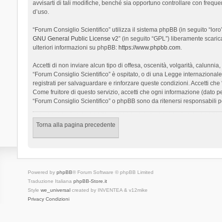
avvisarti di tali modifiche, benché sia opportuno controllare con frequ
d’uso.
“Forum Consiglio Scientifico” utilizza il sistema phpBB (in seguito “l
GNU General Public License v2
” (in seguito “GPL”) liberamente scari
ulteriori informazioni su phpBB:
https://www.phpbb.com
.
Accetti di non inviare alcun tipo di offesa, oscenità, volgarità, calunn
“Forum Consiglio Scientifico” è ospitato, o di una Legge internazionale. 
registrati per salvaguardare e rinforzare queste condizioni. Accetti che
Come fruitore di questo servizio, accetti che ogni informazione (dato
“Forum Consiglio Scientifico” o phpBB sono da ritenersi responsabili 
Torna alla pagina precedente
Powered by
phpBB
® Forum Software © phpBB Limited
Traduzione Italiana
phpBB-Store.it
Style
we_universal
created by INVENTEA & v12mike
Privacy
Condizioni