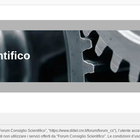
tifico
orum Consiglio Scientifico”, “https://www.diitet.cnr.it/forum/forum_cs”), l’utente ac
nti non utilizzare i servizi offerti da “Forum Consiglio Scientifico”. Le condizion