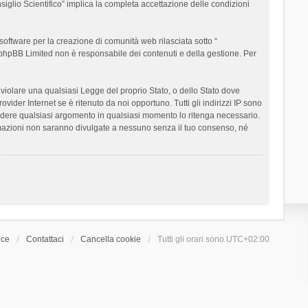
siglio Scientifico” implica la completa accettazione delle condizioni
oftware per la creazione di comunità web rilasciata sotto “
t; phpBB Limited non è responsabile dei contenuti e della gestione. Per
ò violare una qualsiasi Legge del proprio Stato, o dello Stato dove
ider Internet se è ritenuto da noi opportuno. Tutti gli indirizzi IP sono
chiudere qualsiasi argomento in qualsiasi momento lo ritenga necessario.
ormazioni non saranno divulgate a nessuno senza il tuo consenso, né
ice
Contattaci
Cancella cookie
Tutti gli orari sono
UTC+02:00