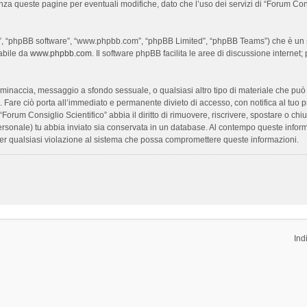
enza queste pagine per eventuali modifiche, dato che l’uso dei servizi di “Forum Con
oro”, “phpBB software”, “www.phpbb.com”, “phpBB Limited”, “phpBB Teams”) che è un s
cabile da
www.phpbb.com
. Il software phpBB facilita le aree di discussione interne
ia, minaccia, messaggio a sfondo sessuale, o qualsiasi altro tipo di materiale che pu
Fare ciò porta all’immediato e permanente divieto di accesso, con notifica al tuo prov
 “Forum Consiglio Scientifico” abbia il diritto di rimuovere, riscrivere, spostare o 
 personale) tu abbia inviato sia conservata in un database. Al contempo queste inf
per qualsiasi violazione al sistema che possa compromettere queste informazioni.
Ind