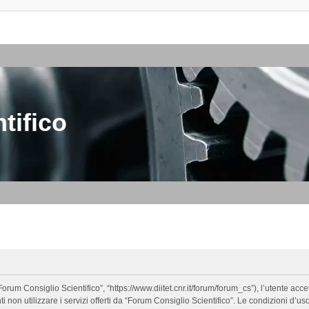
tifico
orum Consiglio Scientifico”, “https://www.diitet.cnr.it/forum/forum_cs”), l’utente ac
nti non utilizzare i servizi offerti da “Forum Consiglio Scientifico”. Le condizion