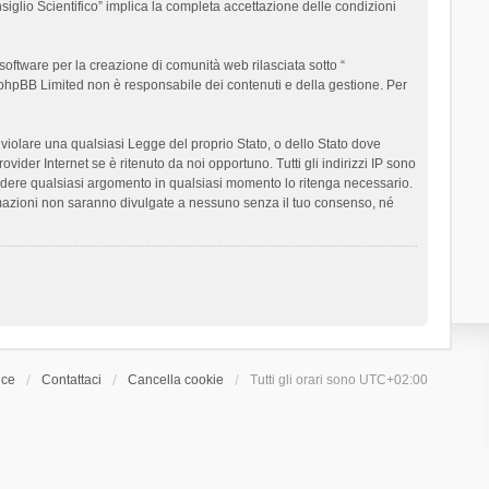
siglio Scientifico” implica la completa accettazione delle condizioni
oftware per la creazione di comunità web rilasciata sotto “
t; phpBB Limited non è responsabile dei contenuti e della gestione. Per
ò violare una qualsiasi Legge del proprio Stato, o dello Stato dove
ider Internet se è ritenuto da noi opportuno. Tutti gli indirizzi IP sono
chiudere qualsiasi argomento in qualsiasi momento lo ritenga necessario.
ormazioni non saranno divulgate a nessuno senza il tuo consenso, né
ice
Contattaci
Cancella cookie
Tutti gli orari sono
UTC+02:00