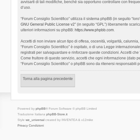
avvisarti di tali modifiche, benché sia opportuno controllare con frequ
d’uso.
“Forum Consiglio Scientifico” utilizza il sistema phpBB (in seguito “l
GNU General Public License v2
” (in seguito “GPL”) liberamente scari
ulteriori informazioni su phpBB:
https://www.phpbb.com
.
Accetti di non inviare alcun tipo di offesa, oscenità, volgarità, calunn
“Forum Consiglio Scientifico” è ospitato, o di una Legge internazionale. 
registrati per salvaguardare e rinforzare queste condizioni. Accetti che
Come fruitore di questo servizio, accetti che ogni informazione (dato
“Forum Consiglio Scientifico” o phpBB sono da ritenersi responsabili 
Torna alla pagina precedente
Powered by
phpBB
® Forum Software © phpBB Limited
Traduzione Italiana
phpBB-Store.it
Style
we_universal
created by INVENTEA & v12mike
Privacy
Condizioni