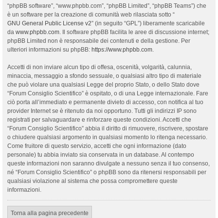
“phpBB software”, “www.phpbb.com”, “phpBB Limited”, “phpBB Teams”) che
è un software per la creazione di comunità web rilasciata sotto “
GNU General Public License v2
” (in seguito “GPL”) liberamente scaricabile
da
www.phpbb.com
. Il software phpBB facilita le aree di discussione internet;
phpBB Limited non è responsabile dei contenuti e della gestione. Per
ulteriori informazioni su phpBB:
https://www.phpbb.com
.
Accetti di non inviare alcun tipo di offesa, oscenità, volgarità, calunnia,
minaccia, messaggio a sfondo sessuale, o qualsiasi altro tipo di materiale
che può violare una qualsiasi Legge del proprio Stato, o dello Stato dove
“Forum Consiglio Scientifico” è ospitato, o di una Legge internazionale. Fare
ciò porta all’immediato e permanente divieto di accesso, con notifica al tuo
provider Internet se è ritenuto da noi opportuno. Tutti gli indirizzi IP sono
registrati per salvaguardare e rinforzare queste condizioni. Accetti che
“Forum Consiglio Scientifico” abbia il diritto di rimuovere, riscrivere, spostare
o chiudere qualsiasi argomento in qualsiasi momento lo ritenga necessario.
Come fruitore di questo servizio, accetti che ogni informazione (dato
personale) tu abbia inviato sia conservata in un database. Al contempo
queste informazioni non saranno divulgate a nessuno senza il tuo consenso,
né “Forum Consiglio Scientifico” o phpBB sono da ritenersi responsabili per
qualsiasi violazione al sistema che possa compromettere queste
informazioni.
Torna alla pagina precedente