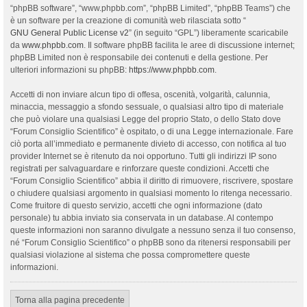
“phpBB software”, “www.phpbb.com”, “phpBB Limited”, “phpBB Teams”) che
è un software per la creazione di comunità web rilasciata sotto “
GNU General Public License v2
” (in seguito “GPL”) liberamente scaricabile
da
www.phpbb.com
. Il software phpBB facilita le aree di discussione internet;
phpBB Limited non è responsabile dei contenuti e della gestione. Per
ulteriori informazioni su phpBB:
https://www.phpbb.com
.
Accetti di non inviare alcun tipo di offesa, oscenità, volgarità, calunnia,
minaccia, messaggio a sfondo sessuale, o qualsiasi altro tipo di materiale
che può violare una qualsiasi Legge del proprio Stato, o dello Stato dove
“Forum Consiglio Scientifico” è ospitato, o di una Legge internazionale. Fare
ciò porta all’immediato e permanente divieto di accesso, con notifica al tuo
provider Internet se è ritenuto da noi opportuno. Tutti gli indirizzi IP sono
registrati per salvaguardare e rinforzare queste condizioni. Accetti che
“Forum Consiglio Scientifico” abbia il diritto di rimuovere, riscrivere, spostare
o chiudere qualsiasi argomento in qualsiasi momento lo ritenga necessario.
Come fruitore di questo servizio, accetti che ogni informazione (dato
personale) tu abbia inviato sia conservata in un database. Al contempo
queste informazioni non saranno divulgate a nessuno senza il tuo consenso,
né “Forum Consiglio Scientifico” o phpBB sono da ritenersi responsabili per
qualsiasi violazione al sistema che possa compromettere queste
informazioni.
Torna alla pagina precedente