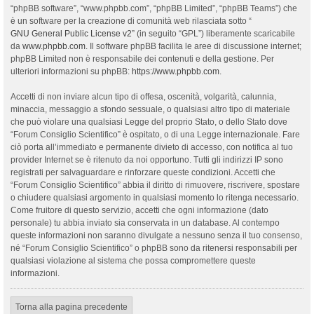
“phpBB software”, “www.phpbb.com”, “phpBB Limited”, “phpBB Teams”) che
è un software per la creazione di comunità web rilasciata sotto “
GNU General Public License v2
” (in seguito “GPL”) liberamente scaricabile
da
www.phpbb.com
. Il software phpBB facilita le aree di discussione internet;
phpBB Limited non è responsabile dei contenuti e della gestione. Per
ulteriori informazioni su phpBB:
https://www.phpbb.com
.
Accetti di non inviare alcun tipo di offesa, oscenità, volgarità, calunnia,
minaccia, messaggio a sfondo sessuale, o qualsiasi altro tipo di materiale
che può violare una qualsiasi Legge del proprio Stato, o dello Stato dove
“Forum Consiglio Scientifico” è ospitato, o di una Legge internazionale. Fare
ciò porta all’immediato e permanente divieto di accesso, con notifica al tuo
provider Internet se è ritenuto da noi opportuno. Tutti gli indirizzi IP sono
registrati per salvaguardare e rinforzare queste condizioni. Accetti che
“Forum Consiglio Scientifico” abbia il diritto di rimuovere, riscrivere, spostare
o chiudere qualsiasi argomento in qualsiasi momento lo ritenga necessario.
Come fruitore di questo servizio, accetti che ogni informazione (dato
personale) tu abbia inviato sia conservata in un database. Al contempo
queste informazioni non saranno divulgate a nessuno senza il tuo consenso,
né “Forum Consiglio Scientifico” o phpBB sono da ritenersi responsabili per
qualsiasi violazione al sistema che possa compromettere queste
informazioni.
Torna alla pagina precedente