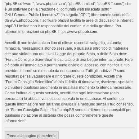
“phpBB software”, “www.phpbb.com”, “phpBB Limited”, “phpBB Teams”) che
è un software per la creazione di comunità web rilasciata sotto “
GNU General Public License v2
” (in seguito “GPL”) liberamente scaricabile
da
www.phpbb.com
. Il software phpBB facilita le aree di discussione internet;
phpBB Limited non è responsabile dei contenuti e della gestione. Per
ulteriori informazioni su phpBB:
https://www.phpbb.com
.
Accetti di non inviare alcun tipo di offesa, oscenità, volgarità, calunnia,
minaccia, messaggio a sfondo sessuale, o qualsiasi altro tipo di materiale
che può violare una qualsiasi Legge del proprio Stato, o dello Stato dove
“Forum Consiglio Scientifico” è ospitato, o di una Legge internazionale. Fare
ciò porta all’immediato e permanente divieto di accesso, con notifica al tuo
provider Internet se è ritenuto da noi opportuno. Tutti gli indirizzi IP sono
registrati per salvaguardare e rinforzare queste condizioni. Accetti che
“Forum Consiglio Scientifico” abbia il diritto di rimuovere, riscrivere, spostare
o chiudere qualsiasi argomento in qualsiasi momento lo ritenga necessario.
Come fruitore di questo servizio, accetti che ogni informazione (dato
personale) tu abbia inviato sia conservata in un database. Al contempo
queste informazioni non saranno divulgate a nessuno senza il tuo consenso,
né “Forum Consiglio Scientifico” o phpBB sono da ritenersi responsabili per
qualsiasi violazione al sistema che possa compromettere queste
informazioni.
Torna alla pagina precedente