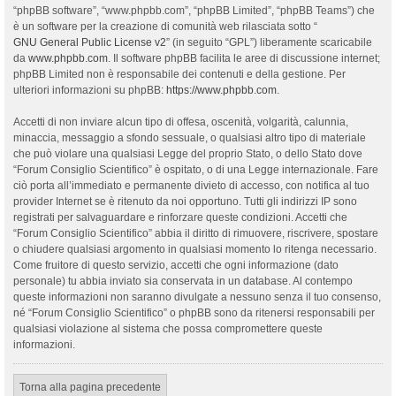
“phpBB software”, “www.phpbb.com”, “phpBB Limited”, “phpBB Teams”) che
è un software per la creazione di comunità web rilasciata sotto “
GNU General Public License v2
” (in seguito “GPL”) liberamente scaricabile
da
www.phpbb.com
. Il software phpBB facilita le aree di discussione internet;
phpBB Limited non è responsabile dei contenuti e della gestione. Per
ulteriori informazioni su phpBB:
https://www.phpbb.com
.
Accetti di non inviare alcun tipo di offesa, oscenità, volgarità, calunnia,
minaccia, messaggio a sfondo sessuale, o qualsiasi altro tipo di materiale
che può violare una qualsiasi Legge del proprio Stato, o dello Stato dove
“Forum Consiglio Scientifico” è ospitato, o di una Legge internazionale. Fare
ciò porta all’immediato e permanente divieto di accesso, con notifica al tuo
provider Internet se è ritenuto da noi opportuno. Tutti gli indirizzi IP sono
registrati per salvaguardare e rinforzare queste condizioni. Accetti che
“Forum Consiglio Scientifico” abbia il diritto di rimuovere, riscrivere, spostare
o chiudere qualsiasi argomento in qualsiasi momento lo ritenga necessario.
Come fruitore di questo servizio, accetti che ogni informazione (dato
personale) tu abbia inviato sia conservata in un database. Al contempo
queste informazioni non saranno divulgate a nessuno senza il tuo consenso,
né “Forum Consiglio Scientifico” o phpBB sono da ritenersi responsabili per
qualsiasi violazione al sistema che possa compromettere queste
informazioni.
Torna alla pagina precedente