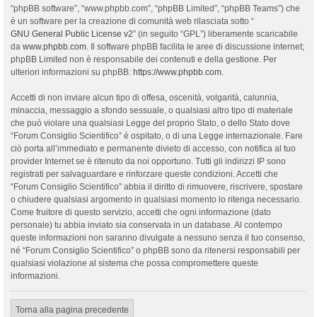
“phpBB software”, “www.phpbb.com”, “phpBB Limited”, “phpBB Teams”) che
è un software per la creazione di comunità web rilasciata sotto “
GNU General Public License v2
” (in seguito “GPL”) liberamente scaricabile
da
www.phpbb.com
. Il software phpBB facilita le aree di discussione internet;
phpBB Limited non è responsabile dei contenuti e della gestione. Per
ulteriori informazioni su phpBB:
https://www.phpbb.com
.
Accetti di non inviare alcun tipo di offesa, oscenità, volgarità, calunnia,
minaccia, messaggio a sfondo sessuale, o qualsiasi altro tipo di materiale
che può violare una qualsiasi Legge del proprio Stato, o dello Stato dove
“Forum Consiglio Scientifico” è ospitato, o di una Legge internazionale. Fare
ciò porta all’immediato e permanente divieto di accesso, con notifica al tuo
provider Internet se è ritenuto da noi opportuno. Tutti gli indirizzi IP sono
registrati per salvaguardare e rinforzare queste condizioni. Accetti che
“Forum Consiglio Scientifico” abbia il diritto di rimuovere, riscrivere, spostare
o chiudere qualsiasi argomento in qualsiasi momento lo ritenga necessario.
Come fruitore di questo servizio, accetti che ogni informazione (dato
personale) tu abbia inviato sia conservata in un database. Al contempo
queste informazioni non saranno divulgate a nessuno senza il tuo consenso,
né “Forum Consiglio Scientifico” o phpBB sono da ritenersi responsabili per
qualsiasi violazione al sistema che possa compromettere queste
informazioni.
Torna alla pagina precedente