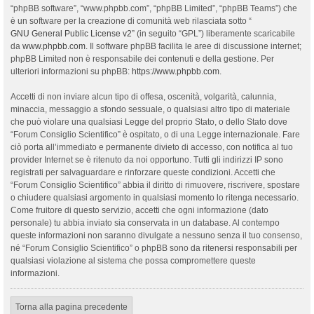
“phpBB software”, “www.phpbb.com”, “phpBB Limited”, “phpBB Teams”) che
è un software per la creazione di comunità web rilasciata sotto “
GNU General Public License v2
” (in seguito “GPL”) liberamente scaricabile
da
www.phpbb.com
. Il software phpBB facilita le aree di discussione internet;
phpBB Limited non è responsabile dei contenuti e della gestione. Per
ulteriori informazioni su phpBB:
https://www.phpbb.com
.
Accetti di non inviare alcun tipo di offesa, oscenità, volgarità, calunnia,
minaccia, messaggio a sfondo sessuale, o qualsiasi altro tipo di materiale
che può violare una qualsiasi Legge del proprio Stato, o dello Stato dove
“Forum Consiglio Scientifico” è ospitato, o di una Legge internazionale. Fare
ciò porta all’immediato e permanente divieto di accesso, con notifica al tuo
provider Internet se è ritenuto da noi opportuno. Tutti gli indirizzi IP sono
registrati per salvaguardare e rinforzare queste condizioni. Accetti che
“Forum Consiglio Scientifico” abbia il diritto di rimuovere, riscrivere, spostare
o chiudere qualsiasi argomento in qualsiasi momento lo ritenga necessario.
Come fruitore di questo servizio, accetti che ogni informazione (dato
personale) tu abbia inviato sia conservata in un database. Al contempo
queste informazioni non saranno divulgate a nessuno senza il tuo consenso,
né “Forum Consiglio Scientifico” o phpBB sono da ritenersi responsabili per
qualsiasi violazione al sistema che possa compromettere queste
informazioni.
Torna alla pagina precedente