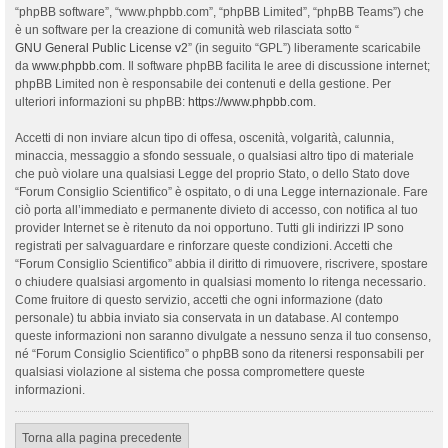
“phpBB software”, “www.phpbb.com”, “phpBB Limited”, “phpBB Teams”) che
è un software per la creazione di comunità web rilasciata sotto “
GNU General Public License v2
” (in seguito “GPL”) liberamente scaricabile
da
www.phpbb.com
. Il software phpBB facilita le aree di discussione internet;
phpBB Limited non è responsabile dei contenuti e della gestione. Per
ulteriori informazioni su phpBB:
https://www.phpbb.com
.
Accetti di non inviare alcun tipo di offesa, oscenità, volgarità, calunnia,
minaccia, messaggio a sfondo sessuale, o qualsiasi altro tipo di materiale
che può violare una qualsiasi Legge del proprio Stato, o dello Stato dove
“Forum Consiglio Scientifico” è ospitato, o di una Legge internazionale. Fare
ciò porta all’immediato e permanente divieto di accesso, con notifica al tuo
provider Internet se è ritenuto da noi opportuno. Tutti gli indirizzi IP sono
registrati per salvaguardare e rinforzare queste condizioni. Accetti che
“Forum Consiglio Scientifico” abbia il diritto di rimuovere, riscrivere, spostare
o chiudere qualsiasi argomento in qualsiasi momento lo ritenga necessario.
Come fruitore di questo servizio, accetti che ogni informazione (dato
personale) tu abbia inviato sia conservata in un database. Al contempo
queste informazioni non saranno divulgate a nessuno senza il tuo consenso,
né “Forum Consiglio Scientifico” o phpBB sono da ritenersi responsabili per
qualsiasi violazione al sistema che possa compromettere queste
informazioni.
Torna alla pagina precedente