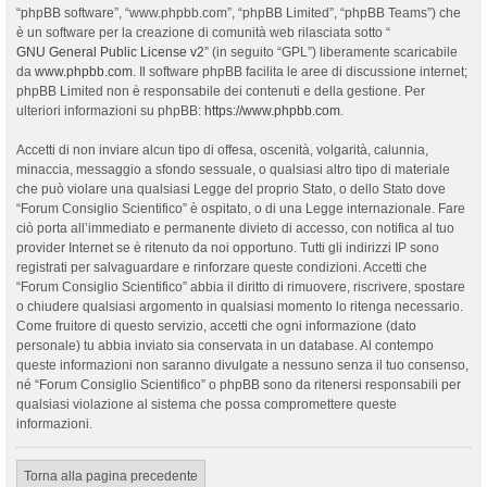
“phpBB software”, “www.phpbb.com”, “phpBB Limited”, “phpBB Teams”) che
è un software per la creazione di comunità web rilasciata sotto “
GNU General Public License v2
” (in seguito “GPL”) liberamente scaricabile
da
www.phpbb.com
. Il software phpBB facilita le aree di discussione internet;
phpBB Limited non è responsabile dei contenuti e della gestione. Per
ulteriori informazioni su phpBB:
https://www.phpbb.com
.
Accetti di non inviare alcun tipo di offesa, oscenità, volgarità, calunnia,
minaccia, messaggio a sfondo sessuale, o qualsiasi altro tipo di materiale
che può violare una qualsiasi Legge del proprio Stato, o dello Stato dove
“Forum Consiglio Scientifico” è ospitato, o di una Legge internazionale. Fare
ciò porta all’immediato e permanente divieto di accesso, con notifica al tuo
provider Internet se è ritenuto da noi opportuno. Tutti gli indirizzi IP sono
registrati per salvaguardare e rinforzare queste condizioni. Accetti che
“Forum Consiglio Scientifico” abbia il diritto di rimuovere, riscrivere, spostare
o chiudere qualsiasi argomento in qualsiasi momento lo ritenga necessario.
Come fruitore di questo servizio, accetti che ogni informazione (dato
personale) tu abbia inviato sia conservata in un database. Al contempo
queste informazioni non saranno divulgate a nessuno senza il tuo consenso,
né “Forum Consiglio Scientifico” o phpBB sono da ritenersi responsabili per
qualsiasi violazione al sistema che possa compromettere queste
informazioni.
Torna alla pagina precedente