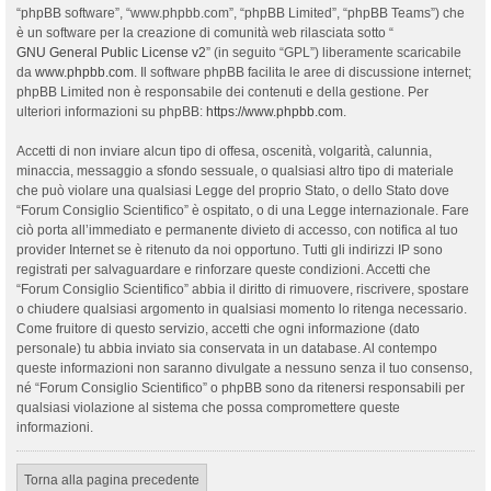
“phpBB software”, “www.phpbb.com”, “phpBB Limited”, “phpBB Teams”) che
è un software per la creazione di comunità web rilasciata sotto “
GNU General Public License v2
” (in seguito “GPL”) liberamente scaricabile
da
www.phpbb.com
. Il software phpBB facilita le aree di discussione internet;
phpBB Limited non è responsabile dei contenuti e della gestione. Per
ulteriori informazioni su phpBB:
https://www.phpbb.com
.
Accetti di non inviare alcun tipo di offesa, oscenità, volgarità, calunnia,
minaccia, messaggio a sfondo sessuale, o qualsiasi altro tipo di materiale
che può violare una qualsiasi Legge del proprio Stato, o dello Stato dove
“Forum Consiglio Scientifico” è ospitato, o di una Legge internazionale. Fare
ciò porta all’immediato e permanente divieto di accesso, con notifica al tuo
provider Internet se è ritenuto da noi opportuno. Tutti gli indirizzi IP sono
registrati per salvaguardare e rinforzare queste condizioni. Accetti che
“Forum Consiglio Scientifico” abbia il diritto di rimuovere, riscrivere, spostare
o chiudere qualsiasi argomento in qualsiasi momento lo ritenga necessario.
Come fruitore di questo servizio, accetti che ogni informazione (dato
personale) tu abbia inviato sia conservata in un database. Al contempo
queste informazioni non saranno divulgate a nessuno senza il tuo consenso,
né “Forum Consiglio Scientifico” o phpBB sono da ritenersi responsabili per
qualsiasi violazione al sistema che possa compromettere queste
informazioni.
Torna alla pagina precedente