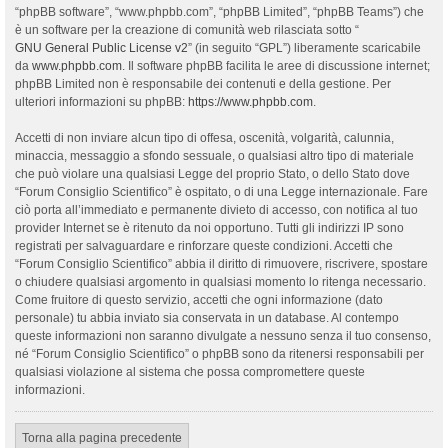
“phpBB software”, “www.phpbb.com”, “phpBB Limited”, “phpBB Teams”) che
è un software per la creazione di comunità web rilasciata sotto “
GNU General Public License v2
” (in seguito “GPL”) liberamente scaricabile
da
www.phpbb.com
. Il software phpBB facilita le aree di discussione internet;
phpBB Limited non è responsabile dei contenuti e della gestione. Per
ulteriori informazioni su phpBB:
https://www.phpbb.com
.
Accetti di non inviare alcun tipo di offesa, oscenità, volgarità, calunnia,
minaccia, messaggio a sfondo sessuale, o qualsiasi altro tipo di materiale
che può violare una qualsiasi Legge del proprio Stato, o dello Stato dove
“Forum Consiglio Scientifico” è ospitato, o di una Legge internazionale. Fare
ciò porta all’immediato e permanente divieto di accesso, con notifica al tuo
provider Internet se è ritenuto da noi opportuno. Tutti gli indirizzi IP sono
registrati per salvaguardare e rinforzare queste condizioni. Accetti che
“Forum Consiglio Scientifico” abbia il diritto di rimuovere, riscrivere, spostare
o chiudere qualsiasi argomento in qualsiasi momento lo ritenga necessario.
Come fruitore di questo servizio, accetti che ogni informazione (dato
personale) tu abbia inviato sia conservata in un database. Al contempo
queste informazioni non saranno divulgate a nessuno senza il tuo consenso,
né “Forum Consiglio Scientifico” o phpBB sono da ritenersi responsabili per
qualsiasi violazione al sistema che possa compromettere queste
informazioni.
Torna alla pagina precedente