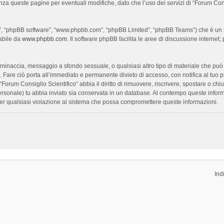
enza queste pagine per eventuali modifiche, dato che l’uso dei servizi di “Forum Con
oro”, “phpBB software”, “www.phpbb.com”, “phpBB Limited”, “phpBB Teams”) che è un s
cabile da
www.phpbb.com
. Il software phpBB facilita le aree di discussione interne
ia, minaccia, messaggio a sfondo sessuale, o qualsiasi altro tipo di materiale che pu
Fare ciò porta all’immediato e permanente divieto di accesso, con notifica al tuo prov
 “Forum Consiglio Scientifico” abbia il diritto di rimuovere, riscrivere, spostare o 
 personale) tu abbia inviato sia conservata in un database. Al contempo queste inf
per qualsiasi violazione al sistema che possa compromettere queste informazioni.
Ind