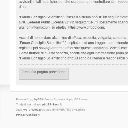
avvisarti di tali modifiche, benché sia opportuno controllare con frequ
d’uso.
“Forum Consiglio Scientifico” utilizza il sistema phpBB (in seguito “l
GNU General Public License v2
” (in seguito “GPL”) liberamente scari
ulteriori informazioni su phpBB:
https://www.phpbb.com
.
Accetti di non inviare alcun tipo di offesa, oscenità, volgarità, calunn
“Forum Consiglio Scientifico” è ospitato, o di una Legge internazionale. 
registrati per salvaguardare e rinforzare queste condizioni. Accetti che
Come fruitore di questo servizio, accetti che ogni informazione (dato
“Forum Consiglio Scientifico” o phpBB sono da ritenersi responsabili 
Torna alla pagina precedente
Powered by
phpBB
® Forum Software © phpBB Limited
Traduzione Italiana
phpBB-Store.it
Style
we_universal
created by INVENTEA & v12mike
Privacy
Condizioni