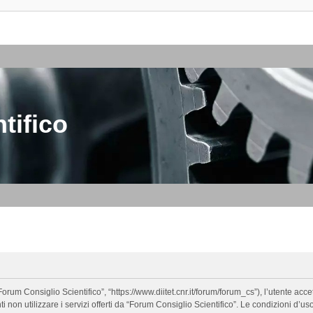
tifico
orum Consiglio Scientifico”, “https://www.diitet.cnr.it/forum/forum_cs”), l’utente ac
nti non utilizzare i servizi offerti da “Forum Consiglio Scientifico”. Le condizion