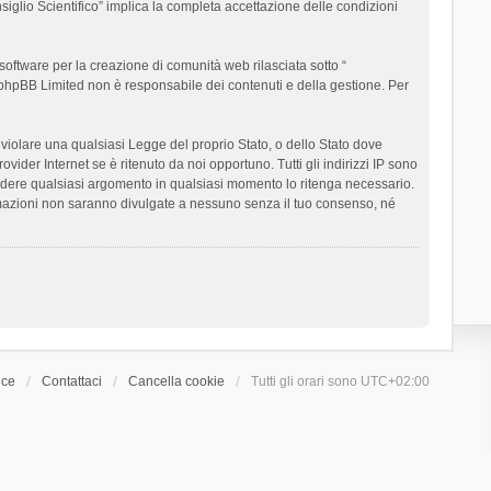
siglio Scientifico” implica la completa accettazione delle condizioni
oftware per la creazione di comunità web rilasciata sotto “
t; phpBB Limited non è responsabile dei contenuti e della gestione. Per
ò violare una qualsiasi Legge del proprio Stato, o dello Stato dove
ider Internet se è ritenuto da noi opportuno. Tutti gli indirizzi IP sono
chiudere qualsiasi argomento in qualsiasi momento lo ritenga necessario.
ormazioni non saranno divulgate a nessuno senza il tuo consenso, né
ice
Contattaci
Cancella cookie
Tutti gli orari sono
UTC+02:00