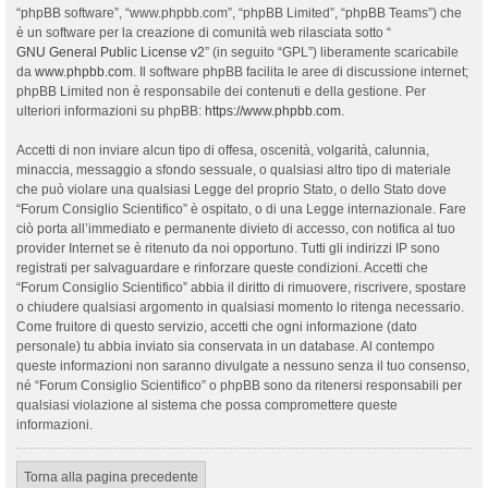
“phpBB software”, “www.phpbb.com”, “phpBB Limited”, “phpBB Teams”) che
è un software per la creazione di comunità web rilasciata sotto “
GNU General Public License v2
” (in seguito “GPL”) liberamente scaricabile
da
www.phpbb.com
. Il software phpBB facilita le aree di discussione internet;
phpBB Limited non è responsabile dei contenuti e della gestione. Per
ulteriori informazioni su phpBB:
https://www.phpbb.com
.
Accetti di non inviare alcun tipo di offesa, oscenità, volgarità, calunnia,
minaccia, messaggio a sfondo sessuale, o qualsiasi altro tipo di materiale
che può violare una qualsiasi Legge del proprio Stato, o dello Stato dove
“Forum Consiglio Scientifico” è ospitato, o di una Legge internazionale. Fare
ciò porta all’immediato e permanente divieto di accesso, con notifica al tuo
provider Internet se è ritenuto da noi opportuno. Tutti gli indirizzi IP sono
registrati per salvaguardare e rinforzare queste condizioni. Accetti che
“Forum Consiglio Scientifico” abbia il diritto di rimuovere, riscrivere, spostare
o chiudere qualsiasi argomento in qualsiasi momento lo ritenga necessario.
Come fruitore di questo servizio, accetti che ogni informazione (dato
personale) tu abbia inviato sia conservata in un database. Al contempo
queste informazioni non saranno divulgate a nessuno senza il tuo consenso,
né “Forum Consiglio Scientifico” o phpBB sono da ritenersi responsabili per
qualsiasi violazione al sistema che possa compromettere queste
informazioni.
Torna alla pagina precedente