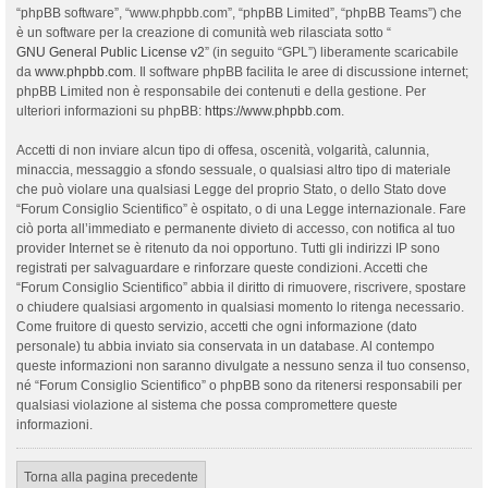
“phpBB software”, “www.phpbb.com”, “phpBB Limited”, “phpBB Teams”) che
è un software per la creazione di comunità web rilasciata sotto “
GNU General Public License v2
” (in seguito “GPL”) liberamente scaricabile
da
www.phpbb.com
. Il software phpBB facilita le aree di discussione internet;
phpBB Limited non è responsabile dei contenuti e della gestione. Per
ulteriori informazioni su phpBB:
https://www.phpbb.com
.
Accetti di non inviare alcun tipo di offesa, oscenità, volgarità, calunnia,
minaccia, messaggio a sfondo sessuale, o qualsiasi altro tipo di materiale
che può violare una qualsiasi Legge del proprio Stato, o dello Stato dove
“Forum Consiglio Scientifico” è ospitato, o di una Legge internazionale. Fare
ciò porta all’immediato e permanente divieto di accesso, con notifica al tuo
provider Internet se è ritenuto da noi opportuno. Tutti gli indirizzi IP sono
registrati per salvaguardare e rinforzare queste condizioni. Accetti che
“Forum Consiglio Scientifico” abbia il diritto di rimuovere, riscrivere, spostare
o chiudere qualsiasi argomento in qualsiasi momento lo ritenga necessario.
Come fruitore di questo servizio, accetti che ogni informazione (dato
personale) tu abbia inviato sia conservata in un database. Al contempo
queste informazioni non saranno divulgate a nessuno senza il tuo consenso,
né “Forum Consiglio Scientifico” o phpBB sono da ritenersi responsabili per
qualsiasi violazione al sistema che possa compromettere queste
informazioni.
Torna alla pagina precedente