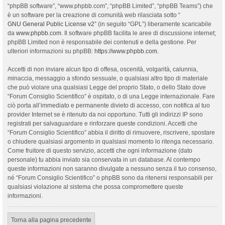
“phpBB software”, “www.phpbb.com”, “phpBB Limited”, “phpBB Teams”) che
è un software per la creazione di comunità web rilasciata sotto “
GNU General Public License v2
” (in seguito “GPL”) liberamente scaricabile
da
www.phpbb.com
. Il software phpBB facilita le aree di discussione internet;
phpBB Limited non è responsabile dei contenuti e della gestione. Per
ulteriori informazioni su phpBB:
https://www.phpbb.com
.
Accetti di non inviare alcun tipo di offesa, oscenità, volgarità, calunnia,
minaccia, messaggio a sfondo sessuale, o qualsiasi altro tipo di materiale
che può violare una qualsiasi Legge del proprio Stato, o dello Stato dove
“Forum Consiglio Scientifico” è ospitato, o di una Legge internazionale. Fare
ciò porta all’immediato e permanente divieto di accesso, con notifica al tuo
provider Internet se è ritenuto da noi opportuno. Tutti gli indirizzi IP sono
registrati per salvaguardare e rinforzare queste condizioni. Accetti che
“Forum Consiglio Scientifico” abbia il diritto di rimuovere, riscrivere, spostare
o chiudere qualsiasi argomento in qualsiasi momento lo ritenga necessario.
Come fruitore di questo servizio, accetti che ogni informazione (dato
personale) tu abbia inviato sia conservata in un database. Al contempo
queste informazioni non saranno divulgate a nessuno senza il tuo consenso,
né “Forum Consiglio Scientifico” o phpBB sono da ritenersi responsabili per
qualsiasi violazione al sistema che possa compromettere queste
informazioni.
Torna alla pagina precedente