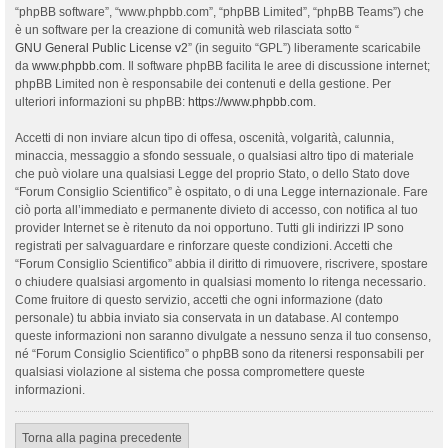
“phpBB software”, “www.phpbb.com”, “phpBB Limited”, “phpBB Teams”) che
è un software per la creazione di comunità web rilasciata sotto “
GNU General Public License v2
” (in seguito “GPL”) liberamente scaricabile
da
www.phpbb.com
. Il software phpBB facilita le aree di discussione internet;
phpBB Limited non è responsabile dei contenuti e della gestione. Per
ulteriori informazioni su phpBB:
https://www.phpbb.com
.
Accetti di non inviare alcun tipo di offesa, oscenità, volgarità, calunnia,
minaccia, messaggio a sfondo sessuale, o qualsiasi altro tipo di materiale
che può violare una qualsiasi Legge del proprio Stato, o dello Stato dove
“Forum Consiglio Scientifico” è ospitato, o di una Legge internazionale. Fare
ciò porta all’immediato e permanente divieto di accesso, con notifica al tuo
provider Internet se è ritenuto da noi opportuno. Tutti gli indirizzi IP sono
registrati per salvaguardare e rinforzare queste condizioni. Accetti che
“Forum Consiglio Scientifico” abbia il diritto di rimuovere, riscrivere, spostare
o chiudere qualsiasi argomento in qualsiasi momento lo ritenga necessario.
Come fruitore di questo servizio, accetti che ogni informazione (dato
personale) tu abbia inviato sia conservata in un database. Al contempo
queste informazioni non saranno divulgate a nessuno senza il tuo consenso,
né “Forum Consiglio Scientifico” o phpBB sono da ritenersi responsabili per
qualsiasi violazione al sistema che possa compromettere queste
informazioni.
Torna alla pagina precedente