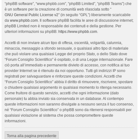
“phpBB software”, “www.phpbb.com”, “phpBB Limited”, “phpBB Teams”) che
è un software per la creazione di comunità web rilasciata sotto “
GNU General Public License v2
” (in seguito “GPL”) liberamente scaricabile
da
www.phpbb.com
. Il software phpBB facilita le aree di discussione internet;
phpBB Limited non è responsabile dei contenuti e della gestione. Per
ulteriori informazioni su phpBB:
https://www.phpbb.com
.
Accetti di non inviare alcun tipo di offesa, oscenità, volgarità, calunnia,
minaccia, messaggio a sfondo sessuale, o qualsiasi altro tipo di materiale
che può violare una qualsiasi Legge del proprio Stato, o dello Stato dove
“Forum Consiglio Scientifico” è ospitato, o di una Legge internazionale. Fare
ciò porta all’immediato e permanente divieto di accesso, con notifica al tuo
provider Internet se è ritenuto da noi opportuno. Tutti gli indirizzi IP sono
registrati per salvaguardare e rinforzare queste condizioni. Accetti che
“Forum Consiglio Scientifico” abbia il diritto di rimuovere, riscrivere, spostare
o chiudere qualsiasi argomento in qualsiasi momento lo ritenga necessario.
Come fruitore di questo servizio, accetti che ogni informazione (dato
personale) tu abbia inviato sia conservata in un database. Al contempo
queste informazioni non saranno divulgate a nessuno senza il tuo consenso,
né “Forum Consiglio Scientifico” o phpBB sono da ritenersi responsabili per
qualsiasi violazione al sistema che possa compromettere queste
informazioni.
Torna alla pagina precedente